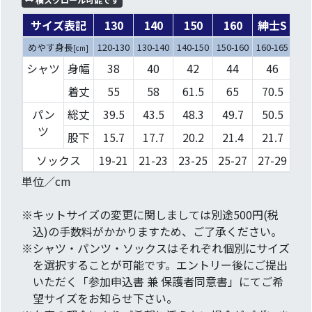
サイズ表記
130
140
150
160
紳士S
紳
めやす身長
120-130
130-140
140-150
150-160
160-165
165
[cm]
シャツ
身幅
38
40
42
44
46
4
着丈
55
58
61.5
65
70.5
7
パン
総丈
39.5
43.5
48.3
49.7
50.5
51
ツ
股下
15.7
17.7
20.2
21.4
21.7
2
ソックス
19-21
21-23
23-25
25-27
27-29
単位／cm
※キットサイズの変更に関しましては別途500円(税
込)の手数料がかかりますため、ご了承ください。
※
シャツ・パンツ・ソックスはそれぞれ個別にサイズ
を選択することが可能です。エントリー後にご提出
いただく「参加申込書 兼 保護者同意書」にてご希
望サイズをお知らせ下さい。