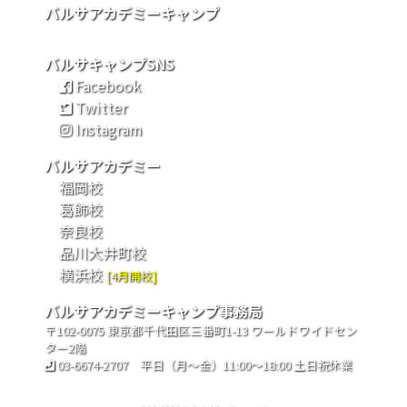
バルサアカデミーキャンプ
バルサキャンプSNS
Facebook
Twitter
Instagram
バルサアカデミー
福岡校
葛飾校
奈良校
品川大井町校
横浜校
[4月開校]
バルサアカデミーキャンプ事務局
〒102-0075 東京都千代田区三番町1-13 ワールドワイドセン
ター2階
03-6674-2707
平日（月〜金）11:00〜18:00 土日祝休業